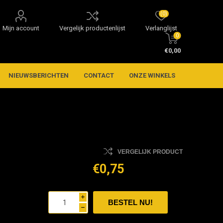
(0)
Mijn account
Vergelijk productenlijst
Verlanglijst
0
€0,00
NIEUWSBERICHTEN
CONTACT
ONZE WINKELS
VERGELIJK PRODUCT
€0,75
i
h