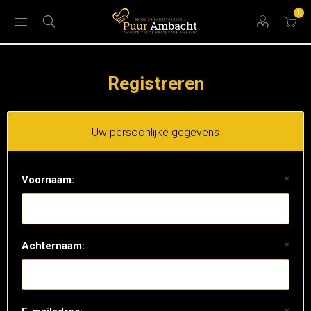
0
Registreren
Uw persoonlijke gegevens
Voornaam:
*
Achternaam:
*