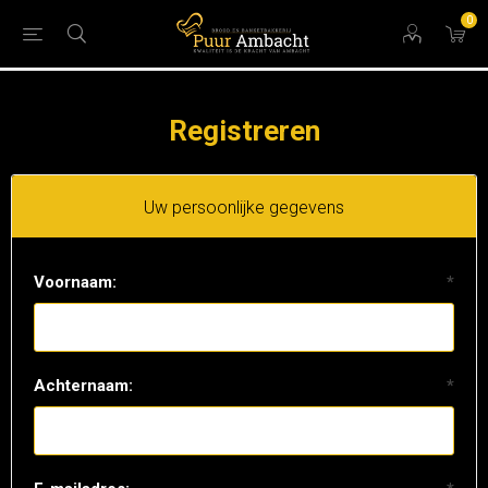
0
Registreren
Uw persoonlijke gegevens
Voornaam:
*
Achternaam:
*