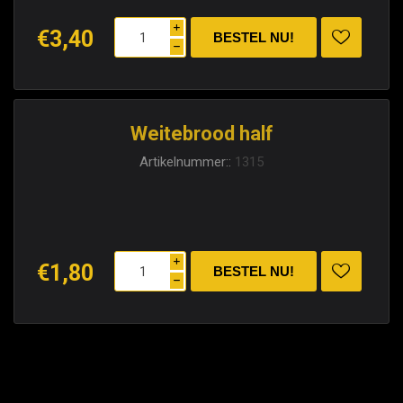
i
€3,40
h
Weitebrood half
Artikelnummer::
1315
i
€1,80
h