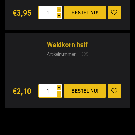
i
€3,95
h
Waldkorn half
Artikelnummer::
1535
i
€2,10
h