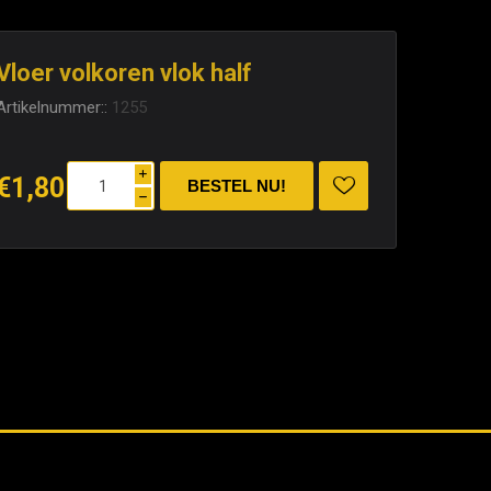
Vloer volkoren vlok half
Artikelnummer::
1255
i
€1,80
h