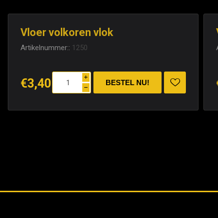
Vloer volkoren vlok
Artikelnummer::
1250
i
€3,40
h