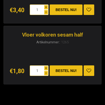
i
€3,40
h
Vloer volkoren sesam half
Artikelnummer::
1265
i
€1,80
h