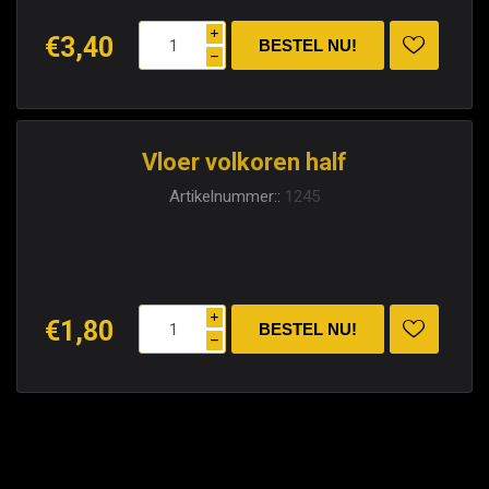
i
€3,40
h
Vloer volkoren half
Artikelnummer::
1245
i
€1,80
h