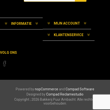
MIJN ACCOUNT
INFORMATIE
KLANTENSERVICE
VOLG ONS
Powered by
nopCommerce
and
Compad Software
Designed by
Compad Reclamestudio
Copyright ; 2026 Bakkerij Puur Ambacht. Alle rechten
voorbehouden.