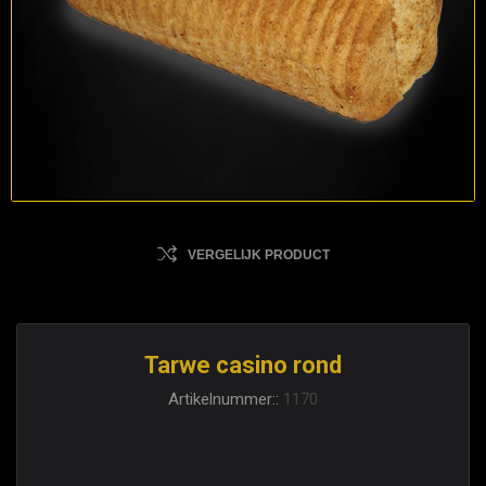
VERGELIJK PRODUCT
Tarwe casino rond
Artikelnummer::
1170