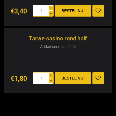
i
€3,40
h
Tarwe casino rond half
Artikelnummer::
1175
i
€1,80
h