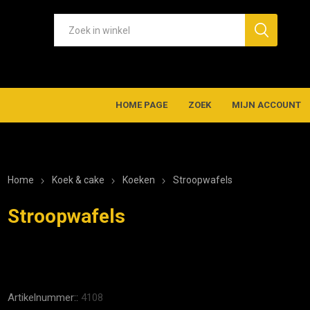
HOME PAGE
ZOEK
MIJN ACCOUNT
Home
Koek & cake
Koeken
Stroopwafels
Stroopwafels
Artikelnummer::
4108