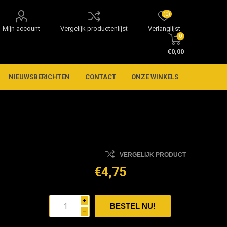
(0)
Mijn account
Vergelijk productenlijst
Verlanglijst
0
€0,00
NIEUWSBERICHTEN
CONTACT
ONZE WINKELS
VERGELIJK PRODUCT
€4,75
i
h