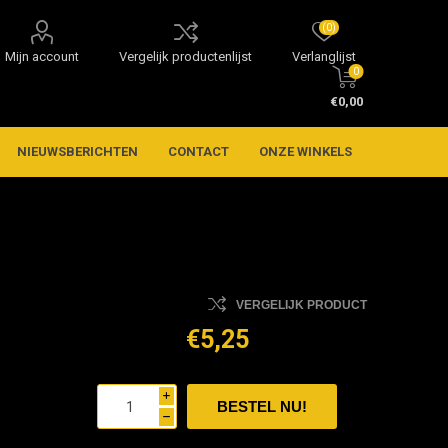
(0)
Mijn account
Vergelijk productenlijst
Verlanglijst
0
€0,00
NIEUWSBERICHTEN
CONTACT
ONZE WINKELS
VERGELIJK PRODUCT
€5,25
i
h