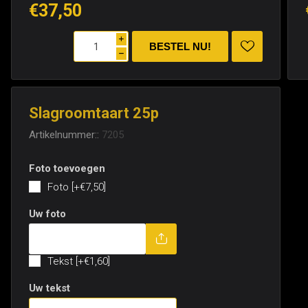
€37,50
i
h
Slagroomtaart 25p
Artikelnummer::
7205
Foto toevoegen
Foto [+€7,50]
Uw foto
Tekst toevoegen
Tekst [+€1,60]
Uw tekst