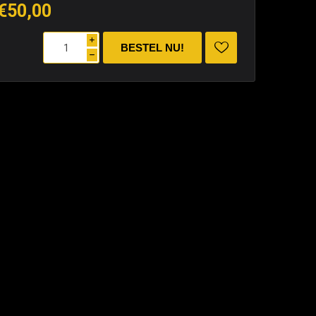
€50,00
i
h