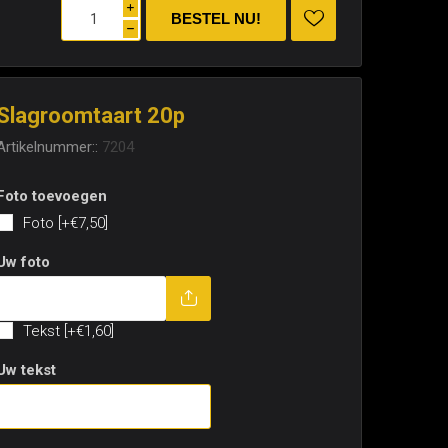
i
h
Slagroomtaart 20p
Artikelnummer::
7204
Foto toevoegen
Foto [+€7,50]
Uw foto
Tekst toevoegen
Tekst [+€1,60]
Uw tekst