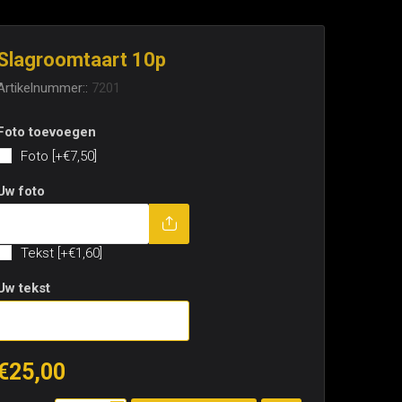
Slagroomtaart 10p
Artikelnummer::
7201
Foto toevoegen
Foto [+€7,50]
Uw foto
Tekst toevoegen
Tekst [+€1,60]
Uw tekst
€25,00