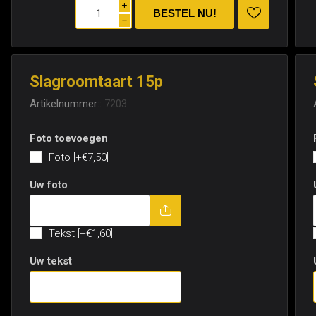
i
h
Slagroomtaart 15p
Artikelnummer::
7203
Foto toevoegen
Foto [+€7,50]
Uw foto
Tekst toevoegen
Tekst [+€1,60]
Uw tekst