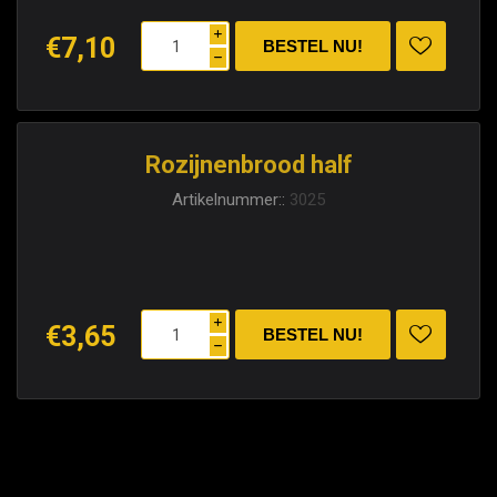
i
€7,10
h
Rozijnenbrood half
Artikelnummer::
3025
i
€3,65
h