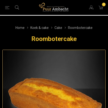
0
Home
Koek & cake
Cake
Roombotercake
Roombotercake