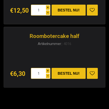
i
€12,50
h
Roombotercake half
Artikelnummer::
4016
i
€6,30
h