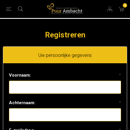
0
Registreren
Uw persoonlijke gegevens
Voornaam:
*
Achternaam:
*