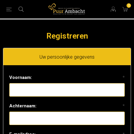
0
Registreren
Uw persoonlijke gegevens
Voornaam:
*
Achternaam:
*