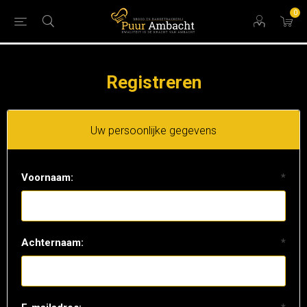
0
Registreren
Uw persoonlijke gegevens
Voornaam:
*
Achternaam:
*