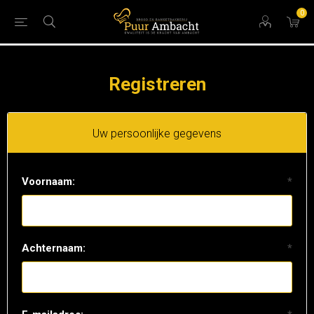
0
Registreren
Uw persoonlijke gegevens
Voornaam:
*
Achternaam:
*