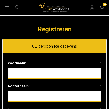
0
Registreren
Uw persoonlijke gegevens
Voornaam:
*
Achternaam:
*