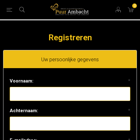
0
Registreren
Uw persoonlijke gegevens
Voornaam:
*
Achternaam:
*