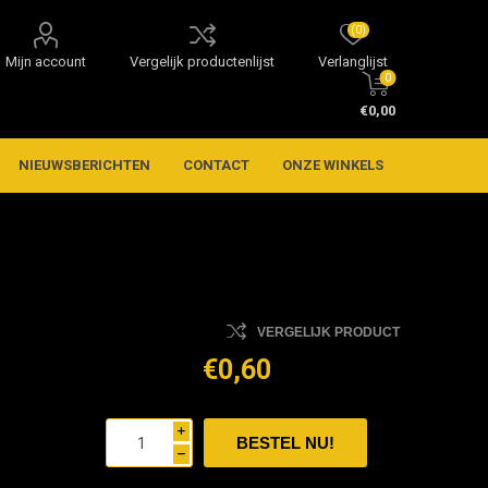
(0)
Mijn account
Vergelijk productenlijst
Verlanglijst
0
€0,00
NIEUWSBERICHTEN
CONTACT
ONZE WINKELS
VERGELIJK PRODUCT
€0,60
i
h