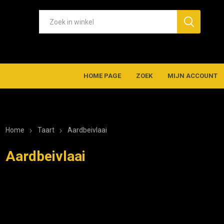
HOME PAGE
ZOEK
MIJN ACCOUNT
Home
Taart
Aardbeivlaai
Aardbeivlaai