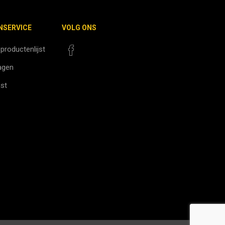
NSERVICE
VOLG ONS
 productenlijst
agen
jst