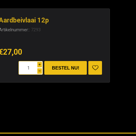
Aardbeivlaai 12p
Artikelnummer::
7293
€27,00
i
h