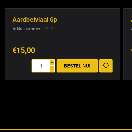
Aardbeivlaai 6p
Artikelnummer::
7292
€15,00
i
h