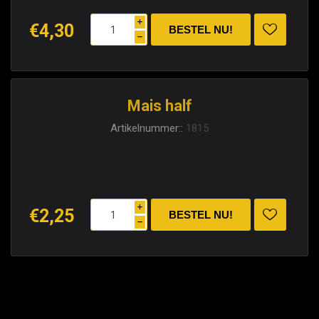
i
€4,30
h
Mais half
Artikelnummer::
1815
i
€2,25
h