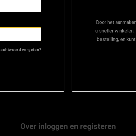
Door het aanmaken
u sneller winkelen,
bestelling, en kun
achtwoord vergeten?
Over inloggen en registeren