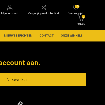
(0)
Mijn account
Vergelijk productenlijst
Verlanglijst
0
€0,00
NIEUWSBERICHTEN
CONTACT
ONZE WINKELS
account aan.
Nieuwe klant