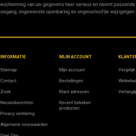
bescherming van uw gegevens heel serieus en neemt passende m
oegang, ongewenste openbaring en ongeoorloofde wijzigingen t
INFORMATIE
MIJN ACCOUNT
KLANTE
Sitemap
Mijn account
Vergelijk
Contact
Bestellingen
Winkelw
Zoek
Klant adressen
Verlangli
Nieuwsberichten
Recent bekeken
producten
Privacy verklaring
Algemene voorwaarden
Over Ons