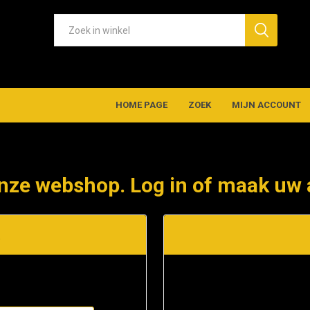
HOME PAGE
ZOEK
MIJN ACCOUNT
nze webshop. Log in of maak uw 
t