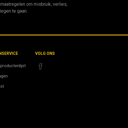
aatregelen om misbruik, verlies,
egen te gaan.
NSERVICE
VOLG ONS
 productenlijst
agen
jst