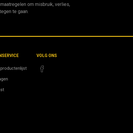
aatregelen om misbruik, verlies,
egen te gaan.
NSERVICE
VOLG ONS
 productenlijst
agen
jst