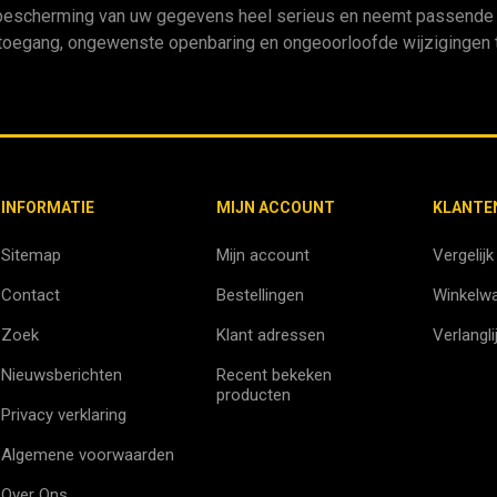
bescherming van uw gegevens heel serieus en neemt passende m
oegang, ongewenste openbaring en ongeoorloofde wijzigingen t
INFORMATIE
MIJN ACCOUNT
KLANTE
Sitemap
Mijn account
Vergelijk
Contact
Bestellingen
Winkelw
Zoek
Klant adressen
Verlangli
Nieuwsberichten
Recent bekeken
producten
Privacy verklaring
Algemene voorwaarden
Over Ons