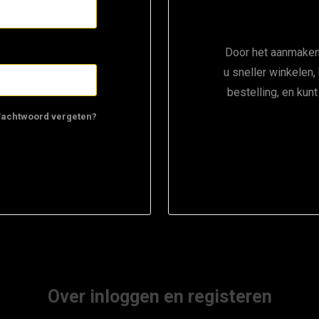
Door het aanmaken
u sneller winkelen,
bestelling, en kun
achtwoord vergeten?
Over inloggen en registeren