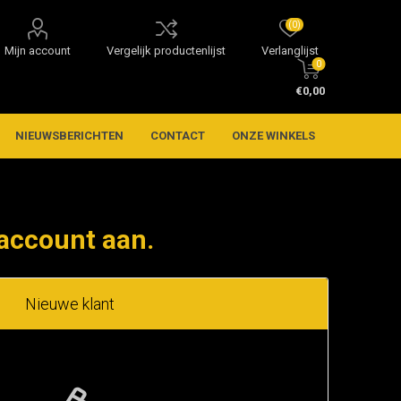
(0)
Mijn account
Vergelijk productenlijst
Verlanglijst
0
€0,00
NIEUWSBERICHTEN
CONTACT
ONZE WINKELS
account aan.
Nieuwe klant