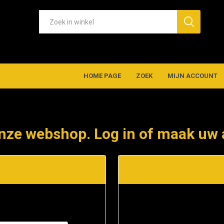
HOME PAGE
ZOEK
MIJN ACCOUNT
nze webshop. Log in of maak uw 
t