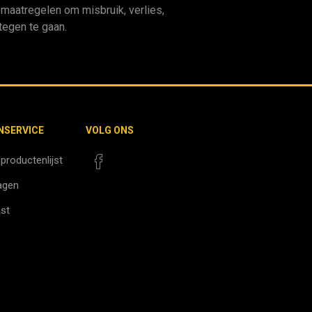
aatregelen om misbruik, verlies,
egen te gaan.
NSERVICE
VOLG ONS
 productenlijst
agen
jst