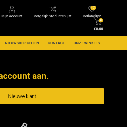
(0)
Mijn account
Vergelijk productenlijst
Verlanglijst
0
€0,00
NIEUWSBERICHTEN
CONTACT
ONZE WINKELS
account aan.
Nieuwe klant