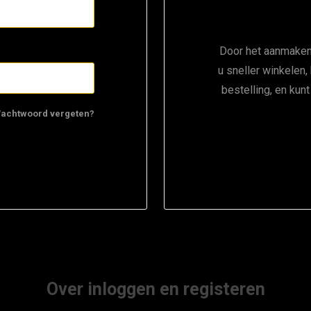
Door het aanmaken
u sneller winkelen,
bestelling, en kun
achtwoord vergeten?
Over inloggen en registeren