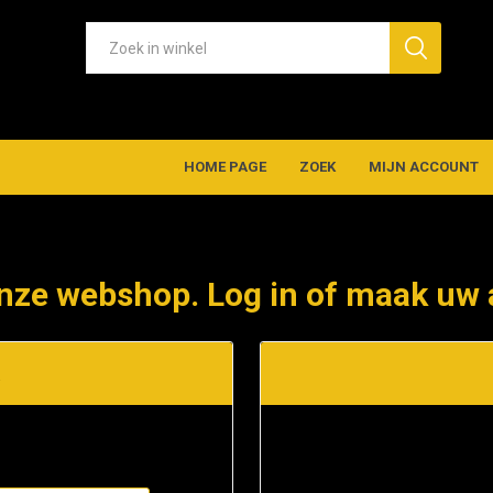
HOME PAGE
ZOEK
MIJN ACCOUNT
nze webshop. Log in of maak uw 
t