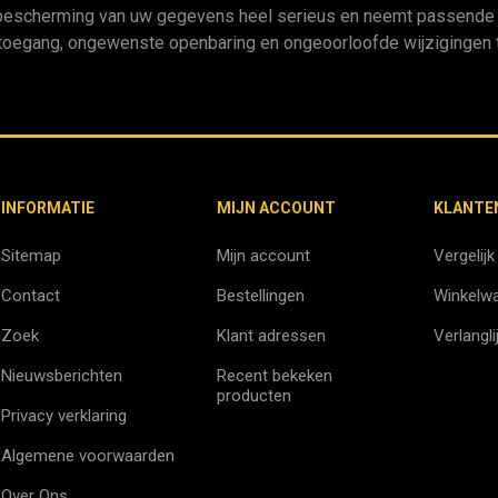
bescherming van uw gegevens heel serieus en neemt passende m
oegang, ongewenste openbaring en ongeoorloofde wijzigingen t
INFORMATIE
MIJN ACCOUNT
KLANTE
Sitemap
Mijn account
Vergelijk
Contact
Bestellingen
Winkelw
Zoek
Klant adressen
Verlangli
Nieuwsberichten
Recent bekeken
producten
Privacy verklaring
Algemene voorwaarden
Over Ons