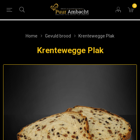
0
Home
Gevuld brood
Krentewegge Plak
Krentewegge Plak