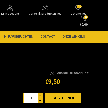
(0)
Mijn account
Vergelijk productenlijst
Verlanglijst
0
€0,00
NIEUWSBERICHTEN
CONTACT
ONZE WINKELS
VERGELIJK PRODUCT
€9,50
i
h