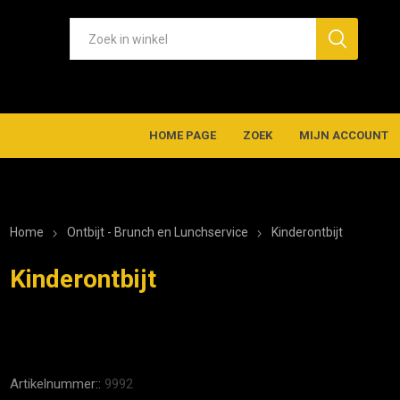
HOME PAGE
ZOEK
MIJN ACCOUNT
Home
Ontbijt - Brunch en Lunchservice
Kinderontbijt
Kinderontbijt
Artikelnummer::
9992