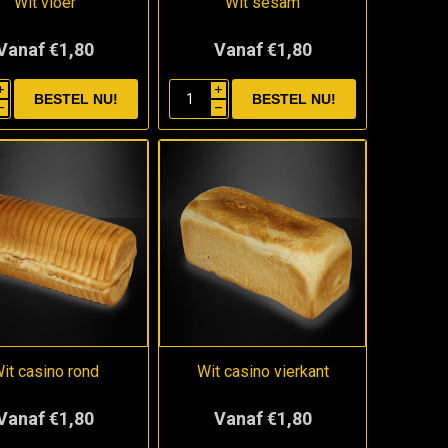
Wit vloer
Wit sesam
Vanaf €1,80
Vanaf €1,80
i
i
h
h
it casino rond
Wit casino vierkant
Vanaf €1,80
Vanaf €1,80