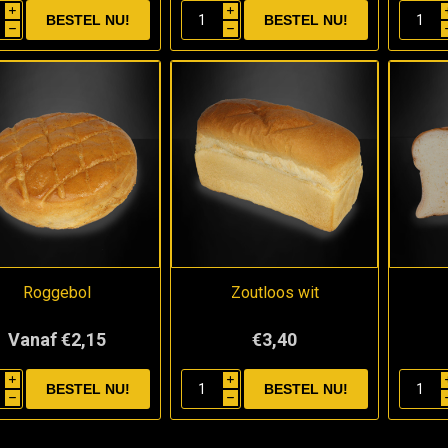
i
i
h
h
Roggebol
Zoutloos wit
Vanaf €2,15
€3,40
i
i
h
h