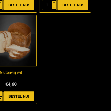
i
i
h
h
Glutenvrij wit
€4,60
i
h