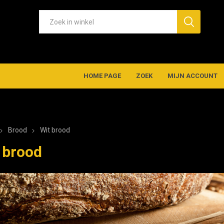
HOME PAGE
ZOEK
MIJN ACCOUNT
Brood
Wit brood
 brood