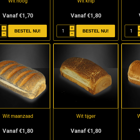
Wit hoog
Wit knip
Vanaf €1,70
Vanaf €1,80
i
i
h
h
Wit maanzaad
Wit tijger
W
Vanaf €1,80
Vanaf €1,80