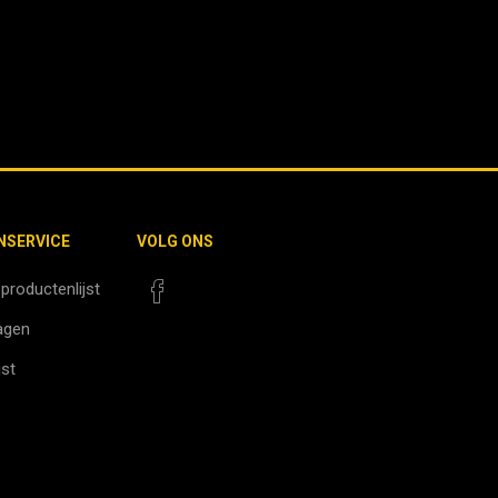
NSERVICE
VOLG ONS
 productenlijst
agen
jst