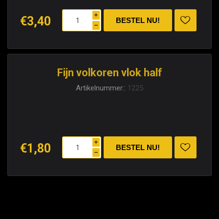
i
€3,40
h
Fijn volkoren vlok half
Artikelnummer::
1225
i
€1,80
h