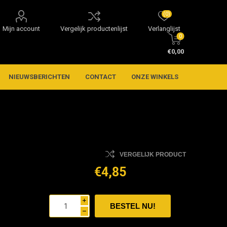
(0)
Mijn account
Vergelijk productenlijst
Verlanglijst
0
€0,00
NIEUWSBERICHTEN
CONTACT
ONZE WINKELS
VERGELIJK PRODUCT
€4,85
i
h