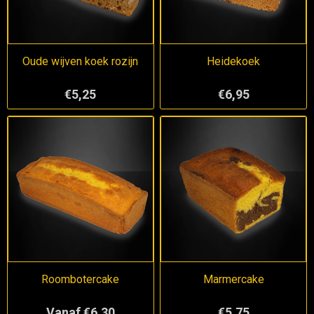
Oude wijven koek rozijn
Heidekoek
€5,25
€6,95
Roombotercake
Marmercake
Vanaf €6,30
€5,75