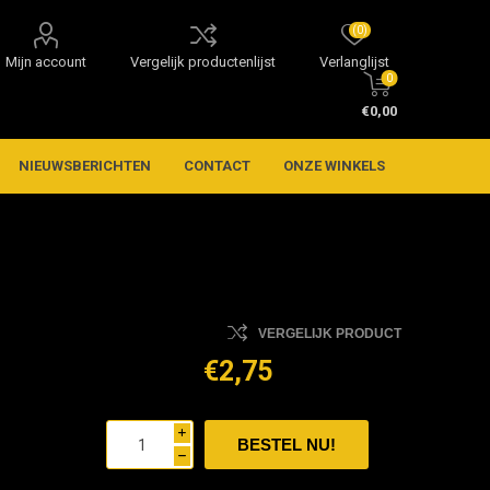
(0)
Mijn account
Vergelijk productenlijst
Verlanglijst
0
€0,00
NIEUWSBERICHTEN
CONTACT
ONZE WINKELS
VERGELIJK PRODUCT
€2,75
i
h