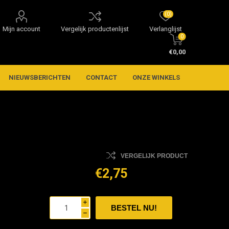
(0)
Mijn account
Vergelijk productenlijst
Verlanglijst
0
€0,00
NIEUWSBERICHTEN
CONTACT
ONZE WINKELS
VERGELIJK PRODUCT
€2,75
i
h