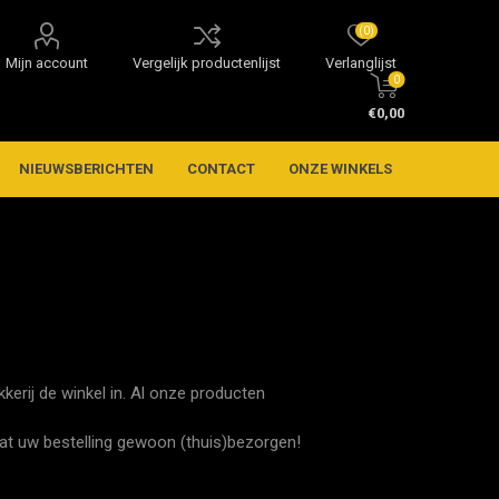
(0)
Mijn account
Vergelijk productenlijst
Verlanglijst
0
€0,00
NIEUWSBERICHTEN
CONTACT
ONZE WINKELS
kerij de winkel in. Al onze producten
aat uw bestelling gewoon (thuis)bezorgen!