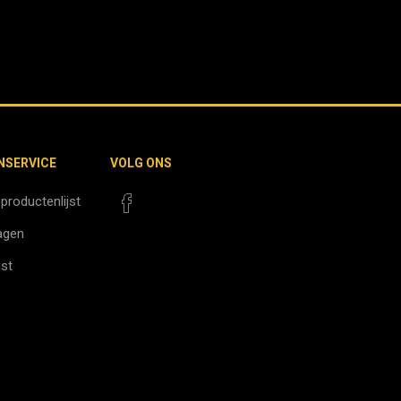
NSERVICE
VOLG ONS
 productenlijst
agen
jst