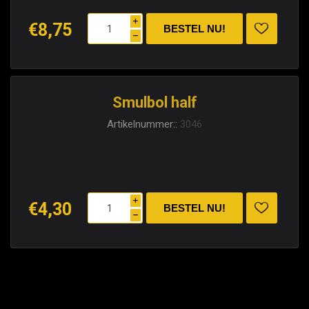
i
€8,75
h
Smulbol half
Artikelnummer::
3046
i
€4,30
h